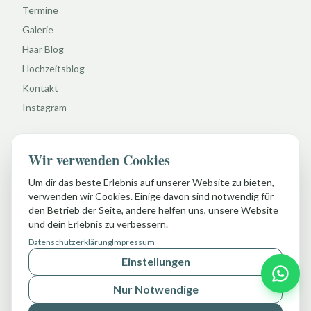
Termine
Galerie
Haar Blog
Hochzeitsblog
Kontakt
Instagram
Rechtliches
Wir verwenden Cookies
Impressum
Um dir das beste Erlebnis auf unserer Website zu bieten,
Datenschutz
verwenden wir Cookies. Einige davon sind notwendig für
AGB
den Betrieb der Seite, andere helfen uns, unsere Website
und dein Erlebnis zu verbessern.
Datenschutzerklärung
Impressum
Einstellungen
©
2026
Salon Beleco. Alle Rechte vorbehalten.
Nur Notwendige