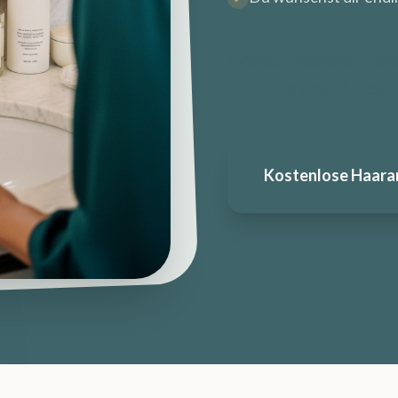
Genau deshalb beko
Routine and Alltag
Kostenlose Haara