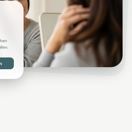
chen
llen.
n