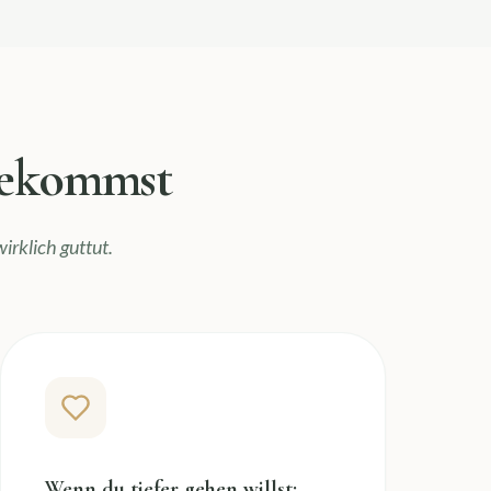
 bekommst
irklich guttut.
Wenn du tiefer gehen willst: