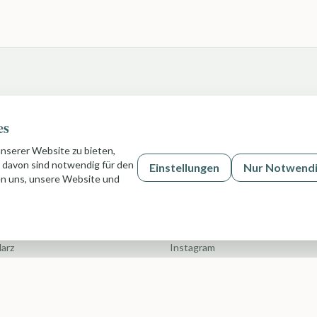
Wissen
es
eratung
Team
aaranalyse
Termine
unserer Website zu bieten,
 davon sind notwendig für den
Einstellungen
Nur Notwend
tarten
Galerie
fen uns, unsere Website und
Haar Blog
Allgemein)
Hochzeitsblog
Hannover
Kontakt
Harz
Instagram
leistungen