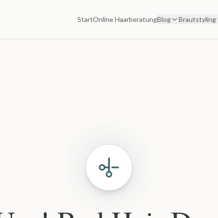
Start
Online Haarberatung
Blog
Brautstyling